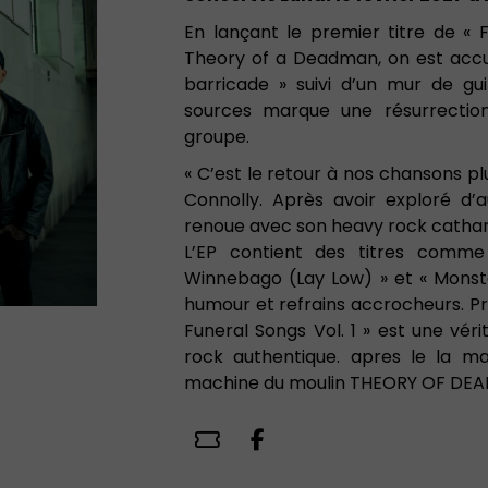
En lançant le premier titre de « F
Theory of a Deadman, on est accue
barricade » suivi d’un mur de gu
sources marque une résurrectio
groupe.
« C’est le retour à nos chansons plu
Connolly. Après avoir exploré d’a
renoue avec son heavy rock catharti
L’EP contient des titres comme 
Winnebago (Lay Low) » et « Monste
humour et refrains accrocheurs. Pro
Funeral Songs Vol. 1 » est une vér
rock authentique. apres le la ma
machine du moulin THEORY OF DEAM