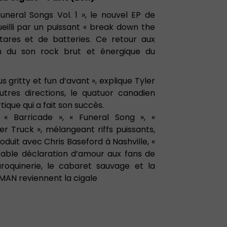
uneral Songs Vol. 1 », le nouvel EP de
illi par un puissant « break down the
itares et de batteries. Ce retour aux
n du son rock brut et énergique du
s gritty et fun d’avant », explique Tyler
utres directions, le quatuor canadien
que qui a fait son succès.
« Barricade », « Funeral Song », «
r Truck », mélangeant riffs puissants,
duit avec Chris Baseford à Nashville, «
itable déclaration d’amour aux fans de
roquinerie, le cabaret sauvage et la
AN reviennent la cigale