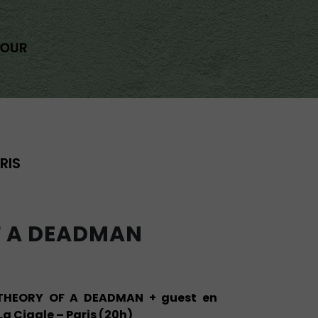
RIS
F A DEADMAN
t THEORY OF A DEADMAN + guest en
 La Cigale – Paris (20h)