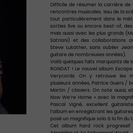
Difficile de résumer la carrière de
rencontres musicales. Issu de la scè
tout particulièrement dans le méta
sorties live ou encore best-of, de
mais aussi avec les plus grands (Mo
Satriani) et des collaborations a
Steve Lukather, sans oublier Jea
guitare de nombreuses années).
Voilà quelques faits marquants de la
RONDAT ! Le nouvel album Escape
Verycords. On y retrouve les m
plusieurs années, Patrice Guers / b
Martin / claviers. On note aussi, 
Now We’re Home » avec la magnifi
Pascal Vigné, excellent guitaris
l’album en enregistrant les guitare
posé un magnifique solo à la fin du 
Cet album hard rock progressif 
Amphibia et An Ephemeral World.