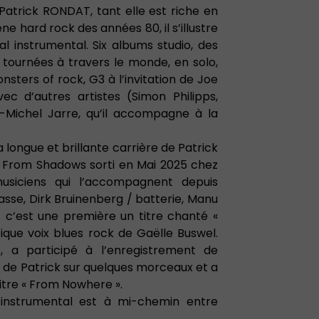
 Patrick RONDAT, tant elle est riche en
ne hard rock des années 80, il s’illustre
l instrumental. Six albums studio, des
s tournées à travers le monde, en solo,
nsters of rock, G3 à l’invitation de Joe
vec d’autres artistes (Simon Philipps,
n-Michel Jarre, qu’il accompagne à la
 longue et brillante carrière de Patrick
 From Shadows sorti en Mai 2025 chez
usiciens qui l’accompagnent depuis
asse, Dirk Bruinenberg / batterie, Manu
et c’est une première un titre chanté «
que voix blues rock de Gaëlle Buswel.
te, a participé à l’enregistrement de
s de Patrick sur quelques morceaux et a
titre « From Nowhere ».
instrumental est à mi-chemin entre