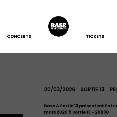
CONCERTS
TICKETS
20/03/2026
SORTIE 13
PE
Base & Sortie 13 présentent Patr
mars 2026 à Sortie 13 – 20h30