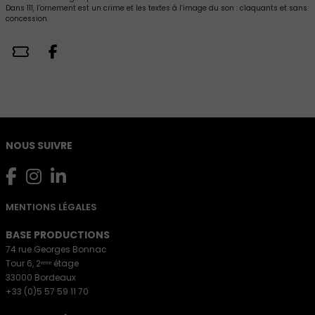
Dans 111, l’ornement est un crime et les textes à l’image du son : claquants et sans
concession.
NOUS SUIVRE
MENTIONS LÉGALES
BASE PRODUCTIONS
74 rue Georges Bonnac
Tour 6, 2ᵉᵐᵉ étage
33000 Bordeaux
+33 (0)5 57 59 11 70