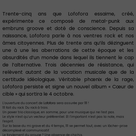
Trente-cinq ans que Lofofora essaime, créé,
expérimente ce composé de metal-punk aux
embruns groove et doté de conscience. Depuis sa
naissance, Lofofora parle à nos ventres rock et nos
âmes citoyennes. Plus de trente ans qu’ils dézinguent
une à une les aberrations de cette époque et les
absurdités d’un monde dans lequel ils tiennent le cap
de l’alternative. Trois décennies de résistance, qui
relèvent autant de la vocation musicale que de la
certitude idéologique. Véritable phœnix de la rage,
Lofofora persiste et signe un nouvel album « Cœur de
cible » qui sortira le 4 octobre.
L’ouverture du concert de
Lofofora
sera assurée par
111
!
111 fait du rock. Du rock à trois.
Un power trio classique, en somme, pour une musique qui ne l’est pas.
Le style n’est qu’un vecteur préférentiel. Et l’important n’est pas la note, mais
l’esprit.
Sur la base du mi grave et du 4 temps, 111 se permet tout, avec un lâcher-prise
décomplexé et communicatif.
Le fondement du groupe ? Une absence de chichis.