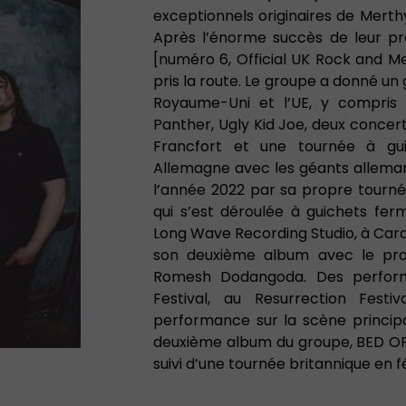
exceptionnels originaires de Merthy
Après l’énorme succès de leur 
[numéro 6, Official UK Rock and M
pris la route. Le groupe a donné u
Royaume-Uni et l’UE, y compris 
Panther, Ugly Kid Joe, deux concer
Francfort et une tournée à gu
Allemagne avec les géants allema
l’année 2022 par sa propre tour
qui s’est déroulée à guichets fe
Long Wave Recording Studio, à Card
son deuxième album avec le pr
Romesh Dodangoda. Des perfor
Festival, au Resurrection Festi
performance sur la scène principal
deuxième album du groupe, BED OF 
suivi d’une tournée britannique en f