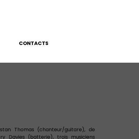
CONTACTS
stan Thomas (chanteur/guitare), de
y Davies (batterie), trois musiciens