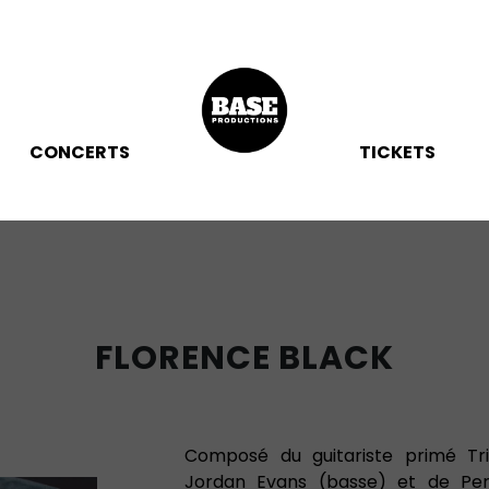
CONCERTS
TICKETS
FLORENCE BLACK
Composé du guitariste primé Tri
Jordan Evans (basse) et de Perr