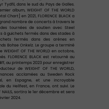
r Tydfil, dans le sud du Pays de Galles.
premier album, WEIGHT OF THE WORLD
etal Chart] en 2021, FLORENCE BLACK a
n grand nombre de concerts à travers le
des tournées de soutien avec Steel
ts à guichets fermés dans des stades à
ichets fermés dans des arènes en
nds Bohse Onkelz. Le groupe a terminé
née WEIGHT OF THE WORLD en octobre,
rmés. FLORENCE BLACK est retourné au
iff, au printemps 2023 pour enregistrer
oducteur de WEIGHT OF THE WORLD,
mances acclamées au Sweden Rock
val, en Espagne, et une incroyable
e du Hellfest, en France, ont suivi. Le
NAILS, sortira le 1er décembre et sera
évrier 2024.