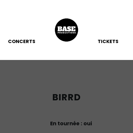
CONCERTS
TICKETS
BIRRD
En tournée : oui