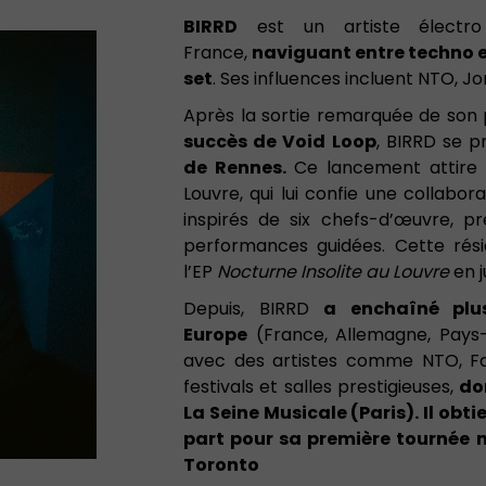
BIRRD
est un artiste électro 
France,
naviguant entre techno et
set
. Ses influences incluent NTO, J
Après la sortie remarquée de son
succès de Void Loop
, BIRRD se p
de Rennes.
Ce lancement attire e
Louvre, qui lui confie une collab
inspirés de six chefs-d’œuvre, 
performances guidées. Cette rési
l’EP
Nocturne Insolite au Louvre
en j
Depuis, BIRRD
a enchaîné plu
Europe
(France, Allemagne, Pays-
avec des artistes comme NTO, Fa
festivals et salles prestigieuses,
do
La Seine Musicale (Paris). Il obti
part pour sa première tournée 
Toronto