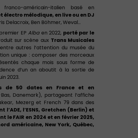
franco-américain-italien basé en
 électro mélodique, en live ou en DJ
oris Delacroix, Ben Böhmer, Weval…
 premier EP
Alba
en 2022,
porté par le
roduit sur scène aux
Trans Musicales
ntre autres l’attention du musée du
oration unique : composer des morceaux
présentés chaque mois sous forme de
dence d’un an aboutit à la sortie de
uin 2023.
s de 50 dates en France et en
Bas, Danemark), partageant l’affiche
kear, Mezerg et French 79 dans des
nt l’ADE, l’ESNS, Gretchen (Berlin) et
ent le FAIR en 2024 et en février 2025,
nord américaine, New York, Québec,